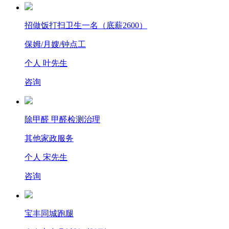
招做饭打扫卫生一名（底薪2600）
保姆/月嫂/钟点工
个人 叶先生
咨询
除甲醛 甲醛检测治理
其他家政服务
个人 宋先生
咨询
宝丰同城跑腿