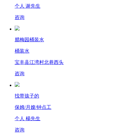
个人 谢先生
咨询
腊梅园桶装水
桶装水
宝丰县江湾村北巷西头
咨询
找带孩子的
保姆/月嫂/钟点工
个人 楊先生
咨询