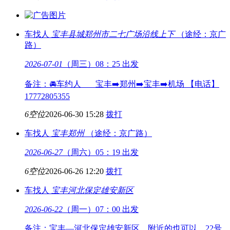
车找人
宝丰县城
郑州市二七广场沿线上下
（途经：京广
路）
2026-07-01
（周三）08：25 出发
备注：🚘车约人 宝丰➡️郑州➡️宝丰➡️机场 【电话】
17772805355
6空位
2026-06-30 15:28
拨打
车找人
宝丰
郑州
（途经：京广路）
2026-06-27
（周六）05：19 出发
6空位
2026-06-26 12:20
拨打
车找人
宝丰
河北保定雄安新区
2026-06-22
（周一）07：00 出发
备注：宝丰—河北保定雄安新区。附近的也可以。22号