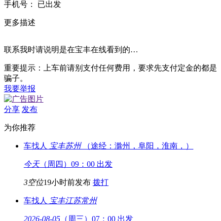
手
机
号：
已出发
更多描述
联系我时请说明是在宝丰在线看到的…
重要提示：上车前请别支付任何费用，要求先支付定金的都是
骗子。
我要举报
分享
发布
为你推荐
车找人
宝丰
苏州
（途经：滁州，阜阳，淮南，）
今天
（周四）09：00 出发
3空位
19小时前发布
拨打
车找人
宝丰
江苏常州
2026-08-05
（周三）07：00 出发