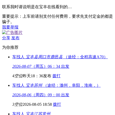
联系我时请说明是在宝丰在线看到的…
重要提示：上车前请别支付任何费用，要求先支付定金的都是
骗子。
我要举报
分享
发布
为你推荐
车找人
宝丰县
周口市鹿邑县
（途经：全程高速A70）
2026-08-07
（周五）06：34 出发
4空位
昨天18：36发布
拨打
车找人
宝丰
苏州
（途经：滁州，阜阳，淮南，）
2026-08-06
（周四）09：00 出发
3空位
2026-08-05 18:58
拨打
车找人
宝丰
江苏常州