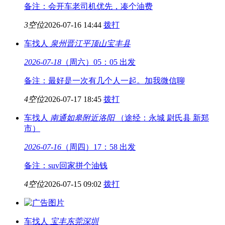
备注：会开车老司机优先，凑个油费
3空位
2026-07-16 14:44
拨打
车找人
泉州晋江
平顶山宝丰县
2026-07-18
（周六）05：05 出发
备注：最好是一次有几个人一起。加我微信聊
4空位
2026-07-17 18:45
拨打
车找人
南通如皋附近
洛阳
（途经：永城 尉氏县 新郑
市）
2026-07-16
（周四）17：58 出发
备注：suv回家拼个油钱
4空位
2026-07-15 09:02
拨打
车找人
宝丰
东莞深圳