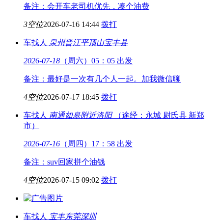
备注：会开车老司机优先，凑个油费
3空位
2026-07-16 14:44
拨打
车找人
泉州晋江
平顶山宝丰县
2026-07-18
（周六）05：05 出发
备注：最好是一次有几个人一起。加我微信聊
4空位
2026-07-17 18:45
拨打
车找人
南通如皋附近
洛阳
（途经：永城 尉氏县 新郑
市）
2026-07-16
（周四）17：58 出发
备注：suv回家拼个油钱
4空位
2026-07-15 09:02
拨打
车找人
宝丰
东莞深圳