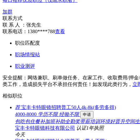
每日推荐优质职位（仅限求职者）
加群
联系方式
联 系 人 ：
张先生
联系电话：
1380****788
查看
职位匹配度
职场情报站
职业测评
安全提醒：网络兼职、刷单做任务、在家工作、收取费用/押金
类工作，造成损失平台不承担任何责任！如发现此类行为，
立
相似职位
荐
宝丰卡特眼镜招聘普工50人4k-8k(多劳多得)
4000-8000
学历不限
经验不限
申请
包吃
包住
餐补
加班补助
全勤奖
带薪培训
环境好
晋升空间
生
宝丰卡特眼镜科技有限公司
认证
1年
执照
今天