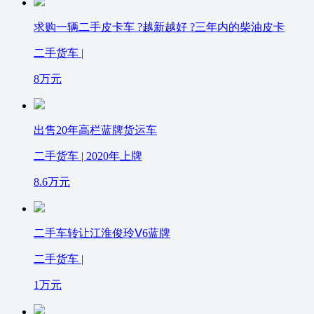
求购一辆二手皮卡车 ?越新越好 ?三年内的柴油皮卡
二手货车 |
8
万元
出售20年高栏蓝牌货运车
二手货车 | 2020年上牌
8.6
万元
二手车转让江淮俊玲Ⅴ6蓝牌
二手货车 |
1
万元