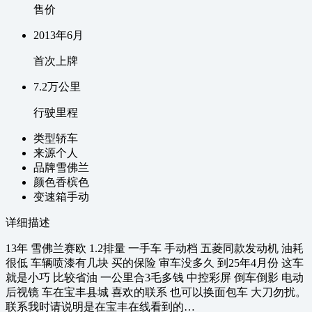
售价
2013
年
6
月
首次上牌
7.2万
公里
行驶里程
类型
轿车
来源
个人
品牌
雪佛兰
颜色
香槟色
变速箱
手动
详细描述
13年 雪佛兰赛欧 1.2排量 一手车 手动档 五菱同款发动机 油耗
很低 车辆喷漆有几块 买的保险 审车没多久 到25年4月份 这车
就是小巧 比较省油 一公里合3毛多钱 中控彩屏 倒车倒影 电动
后视镜 车在宝丰县城 喜欢的联系 也可以换面包车 大刀勿扰。
联系我时请说明是在宝丰在线看到的…