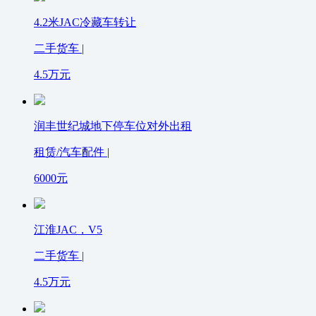
4.2米JAC冷藏车转让
二手货车 |
4.5
万元
润丰世纪城地下停车位对外出租
租赁/汽车配件 |
6000
元
江淮JAC，V5
二手货车 |
4.5
万元